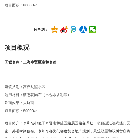
项目面积：
80000
㎡
分享到：
项目概况
工程名称：上海奉贤区泰和名都
建筑类别：高档别墅小区
选用材料：液态花岗石（水包水多彩漆）
饰面效果：火烧面
项目面积：80000㎡
项目简介：泰和名都位于奉贤南桥望园路展园路交界处，项目融汇法式经典元
素，外观时尚低奢。泰和名都为低密度复合地产规划，景观双层和双拼官邸将