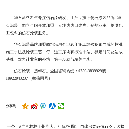
华石涂料
21
年专注仿石漆研发、生产，旗下仿石涂装品牌
华
--
石涂装，面向全国开放加盟，专注为为自建房、别墅业主们提供包
工包料的仿石涂装服务。
华石涂装品牌加盟商均沿用企业
20
年施工经验积累而成的标准
施工手法及涂装工艺，每一道工序均有标准手法、界定时间及达成
基准，致力让业主的外墙，第一步就与精美同步。
仿石涂装，选华石。全国咨询热线
：
0750-3839929或
18922043237（微信同号）
分享到：
上一条：#广西桂林全州县大西江镇#别墅、自建房要做仿石漆，选择