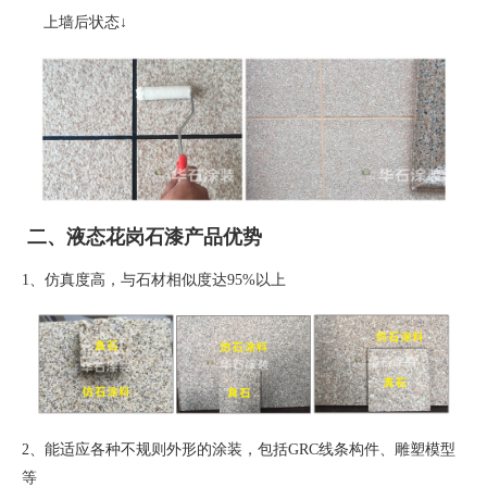
上墙后状态
↓
二、液态花岗石漆产品优势
1、
仿真度高，与石材相似度达
95%
以上
2、
能适应各种不规则外形的涂装，包括
GRC
线条构件、雕塑模型
等