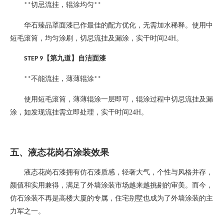
切忌流挂，辊涂均匀
**
**
华石臻品罩面漆已作最佳的配方优化，无需加水稀释。使用中
短毛滚筒，均匀涂刷，切忌流挂及漏涂，实干时间
24H
。
【第九道】自洁面漆
STEP 9
不能流挂，薄薄辊涂
**
**
使用短毛滚筒，薄薄辊涂一层即可，辊涂过程中切忌流挂及漏
涂，如发现流挂需立即处理，实干时间
24H
。
五、液态花岗石涂装效果
液态花岗石漆拥有仿石漆质感，轻奢大气，个性与风格并存，
颜值和实用兼得，满足了外墙涂装市场越来越挑剔的审美。而今，
仿石涂装不再是高楼大厦的专属，住宅别墅也成为了外墙涂装的主
力军之一。