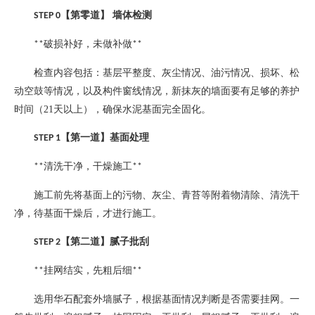
【第零道】
墙体检测
STEP 0
破损补好，未做补做
**
**
检查内容包括：基层平整度、灰尘情况、油污情况、损坏、松
动空鼓等情况，以及构件窗线情况，新抹灰的墙面要有足够的养护
时间（
21
天以上），确保水泥基面完全固化。
【第一道】基面处理
STEP 1
清洗干净，干燥施工
**
**
施工前先将基面上的污物、灰尘、青苔等附着物清除、清洗干
净，待基面干燥后，才进行施工。
【第二道】腻子批刮
STEP 2
挂网结实，先粗后细
**
**
选用华石配套外墙腻子，根据基面情况判断是否需要挂网。一