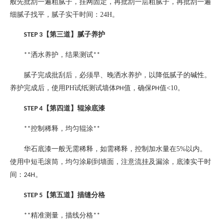
般先批刮一遍粗腻子，挂网固定，再批刮一层粗腻子，再批刮一遍
细腻子找平，腻子实干时间：
24H
。
【第三道】腻子养护
STEP 3
洒水养护，结果测试
**
**
腻子完成批刮后，必须早、晚洒水养护，以降低腻子的碱性。
养护完成后，使用
PH
试纸测试墙体
值，确保
值
<10
。
PH
PH
【第四道】辊涂底漆
STEP 4
控制稀释，均匀辊涂
**
**
华石底漆一般无需稀释，如需稀释，控制加水量在
5%
以内。
使用中短毛滚筒，均匀涂刷到墙面，注意流挂及漏涂，底漆实干时
间：
。
24H
【第五道】描缝分格
STEP 5
精准测量，描线分格
**
**