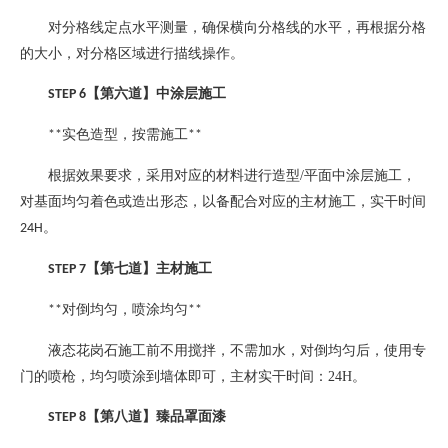
对分格线定点水平测量，确保横向分格线的水平，再根据分格
的大小，对分格区域进行描线操作。
【第六道】中涂层施工
STEP 6
实色造型，按需施工
**
**
根据效果要求，采用对应的材料进行造型
/
平面中涂层施工，
对基面均匀着色或造出形态，以备配合对应的主材施工，实干时间
。
24H
【第七道】主材施工
STEP 7
对倒均匀，喷涂均匀
**
**
液态花岗石施工前不用搅拌，不需加水，对倒均匀后，使用专
门的喷枪，均匀喷涂到墙体即可，主材实干时间：
24H
。
【第八道】臻品罩面漆
STEP 8