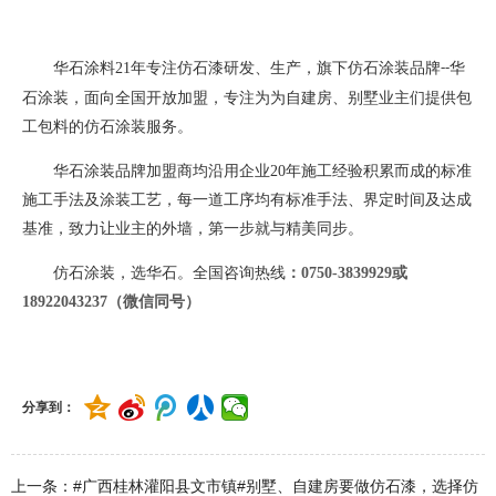
华石涂料
21
年专注仿石漆研发、生产，旗下仿石涂装品牌
华
--
石涂装，面向全国开放加盟，专注为为自建房、别墅业主们提供包
工包料的仿石涂装服务。
华石涂装品牌加盟商均沿用企业
20
年施工经验积累而成的标准
施工手法及涂装工艺，每一道工序均有标准手法、界定时间及达成
基准，致力让业主的外墙，第一步就与精美同步。
仿石涂装，选华石。全国咨询热线
：
0750-3839929或
18922043237（微信同号）
分享到：
上一条：#广西桂林灌阳县文市镇#别墅、自建房要做仿石漆，选择仿