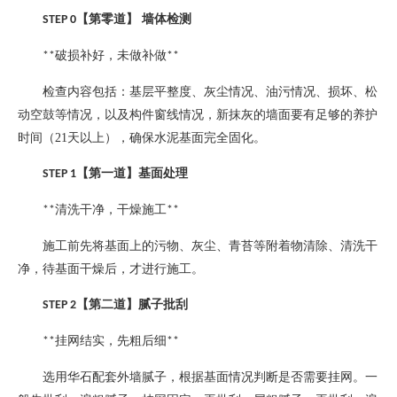
【第零道】
墙体检测
STEP 0
破损补好，未做补做
**
**
检查内容包括：基层平整度、灰尘情况、油污情况、损坏、松
动空鼓等情况，以及构件窗线情况，新抹灰的墙面要有足够的养护
时间（
21
天以上），确保水泥基面完全固化。
【第一道】基面处理
STEP 1
清洗干净，干燥施工
**
**
施工前先将基面上的污物、灰尘、青苔等附着物清除、清洗干
净，待基面干燥后，才进行施工。
【第二道】腻子批刮
STEP 2
挂网结实，先粗后细
**
**
选用华石配套外墙腻子，根据基面情况判断是否需要挂网。一