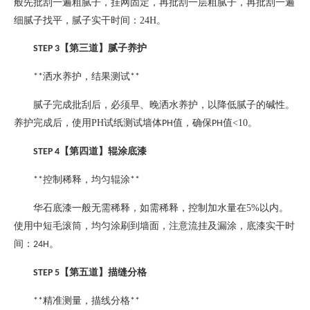
般先批刮一遍粗腻子，挂网固定，再批刮一层粗腻子，再批刮一遍
细腻子找平，腻子实干时间：
24H
。
【第三道】腻子养护
STEP 3
洒水养护，结果测试
**
**
腻子完成批刮后，必须早、晚洒水养护，以降低腻子的碱性。
养护完成后，使用
PH
试纸测试墙体
值，确保
值
<10
。
PH
PH
【第四道】辊涂底漆
STEP 4
控制稀释，均匀辊涂
**
**
华石底漆一般无需稀释，如需稀释，控制加水量在
5%
以内。
使用中短毛滚筒，均匀涂刷到墙面，注意流挂及漏涂，底漆实干时
间：
。
24H
【第五道】描缝分格
STEP 5
精准测量，描线分格
**
**