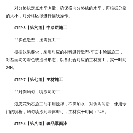
对分格线定点水平测量，确保横向分格线的水平，再根据分格
的大小，对分格区域进行描线操作。
【第六道】中涂层施工
STEP 6
实色造型，按需施工
**
**
根据效果要求，采用对应的材料进行造型
/
平面中涂层施工，
对基面均匀着色或造出形态，以备配合对应的主材施工，实干时间
。
24H
【第七道】主材施工
STEP 7
对倒均匀，喷涂均匀
**
**
液态花岗石施工前不用搅拌，不需加水，对倒均匀后，使用专
门的喷枪，均匀喷涂到墙体即可，主材实干时间：
24H
。
【第八道】臻品罩面漆
STEP 8