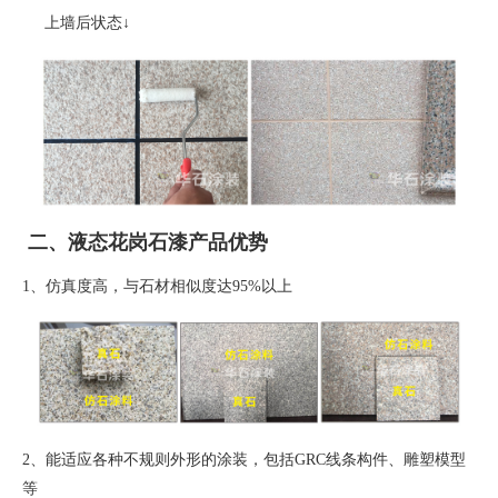
上墙后状态
↓
二、液态花岗石漆产品优势
1、
仿真度高，与石材相似度达
95%
以上
2、
能适应各种不规则外形的涂装，包括
GRC
线条构件、雕塑模型
等