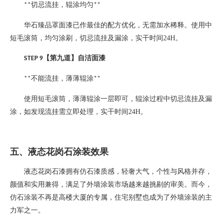
切忌流挂，辊涂均匀
**
**
华石臻品罩面漆已作最佳的配方优化，无需加水稀释。使用中
短毛滚筒，均匀涂刷，切忌流挂及漏涂，实干时间
24H
。
【第九道】自洁面漆
STEP 9
不能流挂，薄薄辊涂
**
**
使用短毛滚筒，薄薄辊涂一层即可，辊涂过程中切忌流挂及漏
涂，如发现流挂需立即处理，实干时间
24H
。
五、液态花岗石涂装效果
液态花岗石漆拥有仿石漆质感，轻奢大气，个性与风格并存，
颜值和实用兼得，满足了外墙涂装市场越来越挑剔的审美。而今，
仿石涂装不再是高楼大厦的专属，住宅别墅也成为了外墙涂装的主
力军之一。