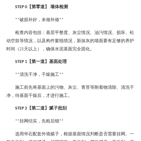
【第零道】
墙体检测
STEP 0
破损补好，未做补做
**
**
检查内容包括：基层平整度、灰尘情况、油污情况、损坏、松
动空鼓等情况，以及构件窗线情况，新抹灰的墙面要有足够的养护
时间（
21
天以上），确保水泥基面完全固化。
【第一道】基面处理
STEP 1
清洗干净，干燥施工
**
**
施工前先将基面上的污物、灰尘、青苔等附着物清除、清洗干
净，待基面干燥后，才进行施工。
【第二道】腻子批刮
STEP 2
挂网结实，先粗后细
**
**
选用华石配套外墙腻子，根据基面情况判断是否需要挂网。一