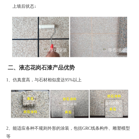
上墙后状态
↓
二、液态花岗石漆产品优势
1、
仿真度高，与石材相似度达
95%
以上
2、
能适应各种不规则外形的涂装，包括
GRC
线条构件、雕塑模型
等