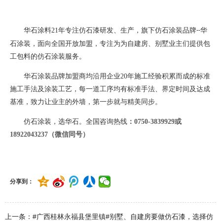
华石涂料
21
年专注仿石漆研发、生产，旗下仿石涂装品牌
华
--
石涂装，面向全国开放加盟，专注为为自建房、别墅业主们提供包
工包料的仿石涂装服务。
华石涂装品牌加盟商均沿用企业
20
年施工经验积累而成的标准
施工手法及涂装工艺，每一道工序均有标准手法、界定时间及达成
基准，致力让业主的外墙，第一步就与精美同步。
仿石涂装，选华石。全国咨询热线
：
0750-3839929或
18922043237（微信同号）
分享到：
上一条：#广西桂林永福县堡里镇#别墅、自建房要做仿石漆，选择仿