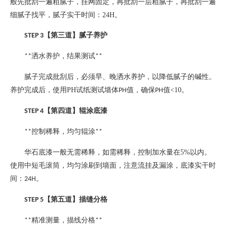
般先批刮一遍粗腻子，挂网固定，再批刮一层粗腻子，再批刮一遍
细腻子找平，腻子实干时间：
24H
。
【第三道】腻子养护
STEP 3
洒水养护，结果测试
**
**
腻子完成批刮后，必须早、晚洒水养护，以降低腻子的碱性。
养护完成后，使用
PH
试纸测试墙体
值，确保
值
<10
。
PH
PH
【第四道】辊涂底漆
STEP 4
控制稀释，均匀辊涂
**
**
华石底漆一般无需稀释，如需稀释，控制加水量在
5%
以内。
使用中短毛滚筒，均匀涂刷到墙面，注意流挂及漏涂，底漆实干时
间：
。
24H
【第五道】描缝分格
STEP 5
精准测量，描线分格
**
**