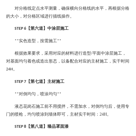
对分格线定点水平测量，确保横向分格线的水平，再根据分格
的大小，对分格区域进行描线操作。
【第六道】中涂层施工
STEP 6
实色造型，按需施工
**
**
根据效果要求，采用对应的材料进行造型
/
平面中涂层施工，
对基面均匀着色或造出形态，以备配合对应的主材施工，实干时间
。
24H
【第七道】主材施工
STEP 7
对倒均匀，喷涂均匀
**
**
液态花岗石施工前不用搅拌，不需加水，对倒均匀后，使用专
门的喷枪，均匀喷涂到墙体即可，主材实干时间：
24H
。
【第八道】臻品罩面漆
STEP 8