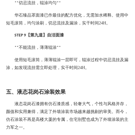
切忌流挂，辊涂均匀
**
**
华石臻品罩面漆已作最佳的配方优化，无需加水稀释。使用中
短毛滚筒，均匀涂刷，切忌流挂及漏涂，实干时间
24H
。
【第九道】自洁面漆
STEP 9
不能流挂，薄薄辊涂
**
**
使用短毛滚筒，薄薄辊涂一层即可，辊涂过程中切忌流挂及漏
涂，如发现流挂需立即处理，实干时间
24H
。
五、液态花岗石涂装效果
液态花岗石漆拥有仿石漆质感，轻奢大气，个性与风格并存，
颜值和实用兼得，满足了外墙涂装市场越来越挑剔的审美。而今，
仿石涂装不再是高楼大厦的专属，住宅别墅也成为了外墙涂装的主
力军之一。