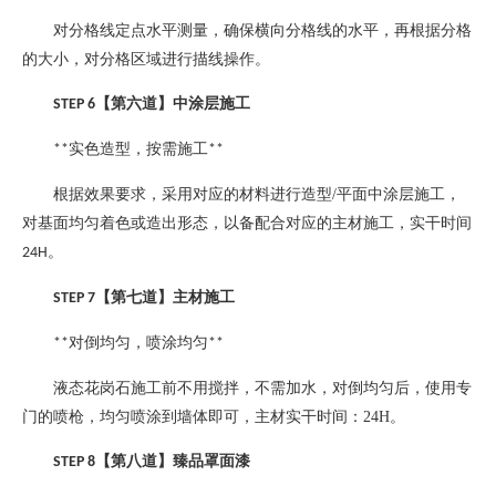
对分格线定点水平测量，确保横向分格线的水平，再根据分格
的大小，对分格区域进行描线操作。
【第六道】中涂层施工
STEP 6
实色造型，按需施工
**
**
根据效果要求，采用对应的材料进行造型
/
平面中涂层施工，
对基面均匀着色或造出形态，以备配合对应的主材施工，实干时间
。
24H
【第七道】主材施工
STEP 7
对倒均匀，喷涂均匀
**
**
液态花岗石施工前不用搅拌，不需加水，对倒均匀后，使用专
门的喷枪，均匀喷涂到墙体即可，主材实干时间：
24H
。
【第八道】臻品罩面漆
STEP 8