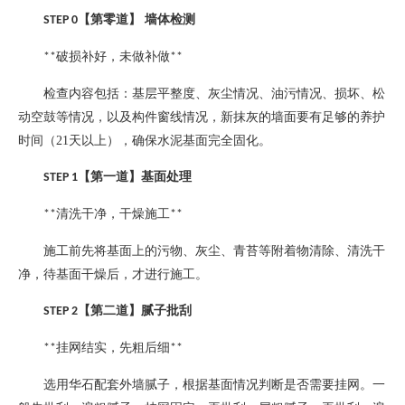
【第零道】
墙体检测
STEP 0
破损补好，未做补做
**
**
检查内容包括：基层平整度、灰尘情况、油污情况、损坏、松
动空鼓等情况，以及构件窗线情况，新抹灰的墙面要有足够的养护
时间（
21
天以上），确保水泥基面完全固化。
【第一道】基面处理
STEP 1
清洗干净，干燥施工
**
**
施工前先将基面上的污物、灰尘、青苔等附着物清除、清洗干
净，待基面干燥后，才进行施工。
【第二道】腻子批刮
STEP 2
挂网结实，先粗后细
**
**
选用华石配套外墙腻子，根据基面情况判断是否需要挂网。一