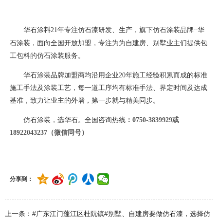
华石涂料
21
年专注仿石漆研发、生产，旗下仿石涂装品牌
华
--
石涂装，面向全国开放加盟，专注为为自建房、别墅业主们提供包
工包料的仿石涂装服务。
华石涂装品牌加盟商均沿用企业
20
年施工经验积累而成的标准
施工手法及涂装工艺，每一道工序均有标准手法、界定时间及达成
基准，致力让业主的外墙，第一步就与精美同步。
仿石涂装，选华石。全国咨询热线
：
0750-3839929或
18922043237（微信同号）
分享到：
上一条：#广东江门蓬江区杜阮镇#别墅、自建房要做仿石漆，选择仿