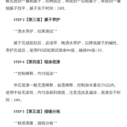
般先批刮一遍粗腻子，挂网固定，再批刮一层粗腻子，再批刮一遍
细腻子找平，腻子实干时间：
24H
。
【第三道】腻子养护
STEP 3
洒水养护，结果测试
**
**
腻子完成批刮后，必须早、晚洒水养护，以降低腻子的碱性。
养护完成后，使用
PH
试纸测试墙体
值，确保
值
<10
。
PH
PH
【第四道】辊涂底漆
STEP 4
控制稀释，均匀辊涂
**
**
华石底漆一般无需稀释，如需稀释，控制加水量在
5%
以内。
使用中短毛滚筒，均匀涂刷到墙面，注意流挂及漏涂，底漆实干时
间：
。
24H
【第五道】描缝分格
STEP 5
精准测量，描线分格
**
**