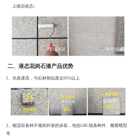
上墙后状态
↓
二、液态花岗石漆产品优势
1、
仿真度高，与石材相似度达
95%
以上
2、
能适应各种不规则外形的涂装，包括
GRC
线条构件、雕塑模型
等