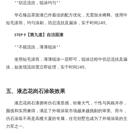
切忌流挂，辊涂均匀
**
**
华石臻品罩面漆已作最佳的配方优化，无需加水稀释。使用中
短毛滚筒，均匀涂刷，切忌流挂及漏涂，实干时间
24H
。
【第九道】自洁面漆
STEP 9
不能流挂，薄薄辊涂
**
**
使用短毛滚筒，薄薄辊涂一层即可，辊涂过程中切忌流挂及漏
涂，如发现流挂需立即处理，实干时间
24H
。
五、液态花岗石涂装效果
液态花岗石漆拥有仿石漆质感，轻奢大气，个性与风格并存，
颜值和实用兼得，满足了外墙涂装市场越来越挑剔的审美。而今，
仿石涂装不再是高楼大厦的专属，住宅别墅也成为了外墙涂装的主
力军之一。