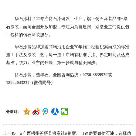
华石涂料
21
年专注仿石漆研发、生产，旗下仿石涂装品牌
华
--
石涂装，面向全国开放加盟，专注为为自建房、别墅业主们提供包
工包料的仿石涂装服务。
华石涂装品牌加盟商均沿用企业
20
年施工经验积累而成的标准
施工手法及涂装工艺，每一道工序均有标准手法、界定时间及达成
基准，致力让业主的外墙，第一步就与精美同步。
仿石涂装，选华石。全国咨询热线
：
0750-3839929或
18922043237（微信同号）
分享到：
上一条：#广西梧州苍梧县狮寨镇#别墅、自建房要做仿石漆，选择仿