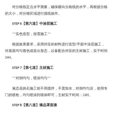
对分格线定点水平测量，确保横向分格线的水平，再根据分格
的大小，对分格区域进行描线操作。
【第六道】中涂层施工
STEP 6
实色造型，按需施工
**
**
根据效果要求，采用对应的材料进行造型
/
平面中涂层施工，
对基面均匀着色或造出形态，以备配合对应的主材施工，实干时间
。
24H
【第七道】主材施工
STEP 7
对倒均匀，喷涂均匀
**
**
液态花岗石施工前不用搅拌，不需加水，对倒均匀后，使用专
门的喷枪，均匀喷涂到墙体即可，主材实干时间：
24H
。
【第八道】臻品罩面漆
STEP 8