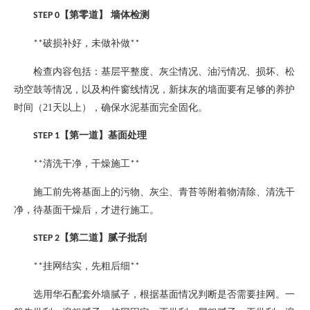
【第零道】
墙体检测
STEP 0
破损补好，未做补做
**
**
检查内容包括：基层平整度、灰尘情况、油污情况、损坏、松
动空鼓等情况，以及构件窗线情况，新抹灰的墙面要有足够的养护
时间（
21
天以上），确保水泥基面完全固化。
【第一道】基面处理
STEP 1
清洗干净，干燥施工
**
**
施工前先将基面上的污物、灰尘、青苔等附着物清除、清洗干
净，待基面干燥后，才进行施工。
【第二道】腻子批刮
STEP 2
挂网结实，先粗后细
**
**
选用华石配套外墙腻子，根据基面情况判断是否需要挂网。一