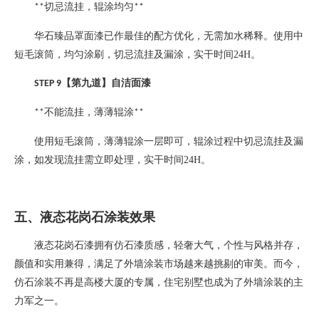
切忌流挂，辊涂均匀
**
**
华石臻品罩面漆已作最佳的配方优化，无需加水稀释。使用中
短毛滚筒，均匀涂刷，切忌流挂及漏涂，实干时间
24H
。
【第九道】自洁面漆
STEP 9
不能流挂，薄薄辊涂
**
**
使用短毛滚筒，薄薄辊涂一层即可，辊涂过程中切忌流挂及漏
涂，如发现流挂需立即处理，实干时间
24H
。
五、液态花岗石涂装效果
液态花岗石漆拥有仿石漆质感，轻奢大气，个性与风格并存，
颜值和实用兼得，满足了外墙涂装市场越来越挑剔的审美。而今，
仿石涂装不再是高楼大厦的专属，住宅别墅也成为了外墙涂装的主
力军之一。