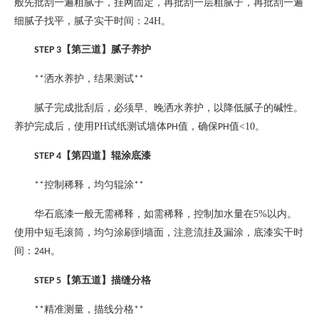
般先批刮一遍粗腻子，挂网固定，再批刮一层粗腻子，再批刮一遍
细腻子找平，腻子实干时间：
24H
。
【第三道】腻子养护
STEP 3
洒水养护，结果测试
**
**
腻子完成批刮后，必须早、晚洒水养护，以降低腻子的碱性。
养护完成后，使用
PH
试纸测试墙体
值，确保
值
<10
。
PH
PH
【第四道】辊涂底漆
STEP 4
控制稀释，均匀辊涂
**
**
华石底漆一般无需稀释，如需稀释，控制加水量在
5%
以内。
使用中短毛滚筒，均匀涂刷到墙面，注意流挂及漏涂，底漆实干时
间：
。
24H
【第五道】描缝分格
STEP 5
精准测量，描线分格
**
**