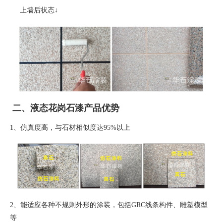
上墙后状态
↓
二、液态花岗石漆产品优势
1、
仿真度高，与石材相似度达
95%
以上
2、
能适应各种不规则外形的涂装，包括
GRC
线条构件、雕塑模型
等