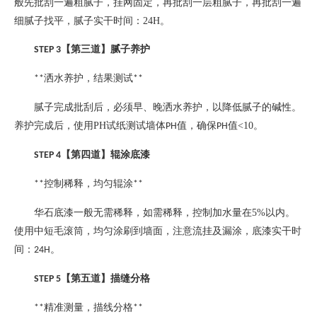
般先批刮一遍粗腻子，挂网固定，再批刮一层粗腻子，再批刮一遍
细腻子找平，腻子实干时间：
24H
。
【第三道】腻子养护
STEP 3
洒水养护，结果测试
**
**
腻子完成批刮后，必须早、晚洒水养护，以降低腻子的碱性。
养护完成后，使用
PH
试纸测试墙体
值，确保
值
<10
。
PH
PH
【第四道】辊涂底漆
STEP 4
控制稀释，均匀辊涂
**
**
华石底漆一般无需稀释，如需稀释，控制加水量在
5%
以内。
使用中短毛滚筒，均匀涂刷到墙面，注意流挂及漏涂，底漆实干时
间：
。
24H
【第五道】描缝分格
STEP 5
精准测量，描线分格
**
**