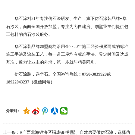
华石涂料
21
年专注仿石漆研发、生产，旗下仿石涂装品牌
华
--
石涂装，面向全国开放加盟，专注为为自建房、别墅业主们提供包
工包料的仿石涂装服务。
华石涂装品牌加盟商均沿用企业
20
年施工经验积累而成的标准
施工手法及涂装工艺，每一道工序均有标准手法、界定时间及达成
基准，致力让业主的外墙，第一步就与精美同步。
仿石涂装，选华石。全国咨询热线
：
0750-3839929或
18922043237（微信同号）
分享到：
上一条：#广西北海银海区福成镇#别墅、自建房要做仿石漆，选择仿