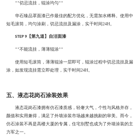
切忌流挂，辊涂均匀
**
**
华石臻品罩面漆已作最佳的配方优化，无需加水稀释。使用中
短毛滚筒，均匀涂刷，切忌流挂及漏涂，实干时间
24H
。
【第九道】自洁面漆
STEP 9
不能流挂，薄薄辊涂
**
**
使用短毛滚筒，薄薄辊涂一层即可，辊涂过程中切忌流挂及漏
涂，如发现流挂需立即处理，实干时间
24H
。
五、液态花岗石涂装效果
液态花岗石漆拥有仿石漆质感，轻奢大气，个性与风格并存，
颜值和实用兼得，满足了外墙涂装市场越来越挑剔的审美。而今，
仿石涂装不再是高楼大厦的专属，住宅别墅也成为了外墙涂装的主
力军之一。