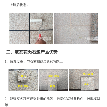
上墙后状态
↓
二、液态花岗石漆产品优势
1、
仿真度高，与石材相似度达
95%
以上
2、
能适应各种不规则外形的涂装，包括
GRC
线条构件、雕塑模型
等