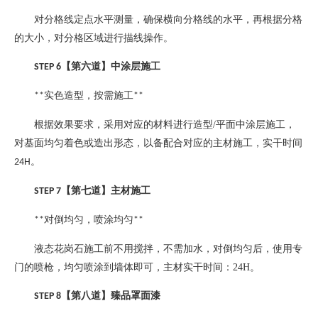
对分格线定点水平测量，确保横向分格线的水平，再根据分格
的大小，对分格区域进行描线操作。
【第六道】中涂层施工
STEP 6
实色造型，按需施工
**
**
根据效果要求，采用对应的材料进行造型
/
平面中涂层施工，
对基面均匀着色或造出形态，以备配合对应的主材施工，实干时间
。
24H
【第七道】主材施工
STEP 7
对倒均匀，喷涂均匀
**
**
液态花岗石施工前不用搅拌，不需加水，对倒均匀后，使用专
门的喷枪，均匀喷涂到墙体即可，主材实干时间：
24H
。
【第八道】臻品罩面漆
STEP 8