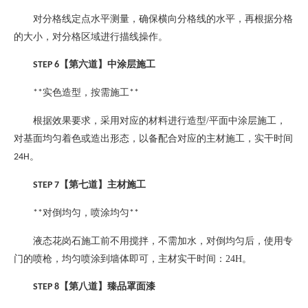
对分格线定点水平测量，确保横向分格线的水平，再根据分格
的大小，对分格区域进行描线操作。
【第六道】中涂层施工
STEP 6
实色造型，按需施工
**
**
根据效果要求，采用对应的材料进行造型
/
平面中涂层施工，
对基面均匀着色或造出形态，以备配合对应的主材施工，实干时间
。
24H
【第七道】主材施工
STEP 7
对倒均匀，喷涂均匀
**
**
液态花岗石施工前不用搅拌，不需加水，对倒均匀后，使用专
门的喷枪，均匀喷涂到墙体即可，主材实干时间：
24H
。
【第八道】臻品罩面漆
STEP 8