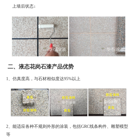
上墙后状态
↓
二、液态花岗石漆产品优势
1、
仿真度高，与石材相似度达
95%
以上
2、
能适应各种不规则外形的涂装，包括
GRC
线条构件、雕塑模型
等