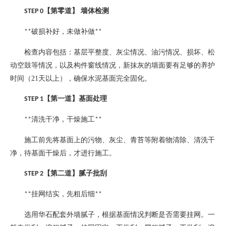
【第零道】
墙体检测
STEP 0
破损补好，未做补做
**
**
检查内容包括：基层平整度、灰尘情况、油污情况、损坏、松
动空鼓等情况，以及构件窗线情况，新抹灰的墙面要有足够的养护
时间（
21
天以上），确保水泥基面完全固化。
【第一道】基面处理
STEP 1
清洗干净，干燥施工
**
**
施工前先将基面上的污物、灰尘、青苔等附着物清除、清洗干
净，待基面干燥后，才进行施工。
【第二道】腻子批刮
STEP 2
挂网结实，先粗后细
**
**
选用华石配套外墙腻子，根据基面情况判断是否需要挂网。一