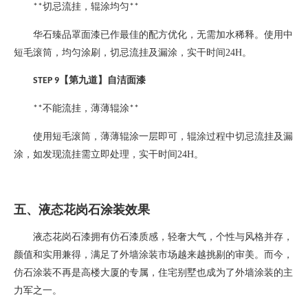
切忌流挂，辊涂均匀
**
**
华石臻品罩面漆已作最佳的配方优化，无需加水稀释。使用中
短毛滚筒，均匀涂刷，切忌流挂及漏涂，实干时间
24H
。
【第九道】自洁面漆
STEP 9
不能流挂，薄薄辊涂
**
**
使用短毛滚筒，薄薄辊涂一层即可，辊涂过程中切忌流挂及漏
涂，如发现流挂需立即处理，实干时间
24H
。
五、液态花岗石涂装效果
液态花岗石漆拥有仿石漆质感，轻奢大气，个性与风格并存，
颜值和实用兼得，满足了外墙涂装市场越来越挑剔的审美。而今，
仿石涂装不再是高楼大厦的专属，住宅别墅也成为了外墙涂装的主
力军之一。