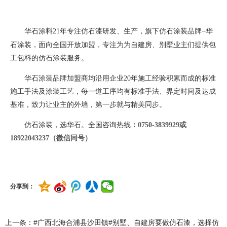
华石涂料
21
年专注仿石漆研发、生产，旗下仿石涂装品牌
华
--
石涂装，面向全国开放加盟，专注为为自建房、别墅业主们提供包
工包料的仿石涂装服务。
华石涂装品牌加盟商均沿用企业
20
年施工经验积累而成的标准
施工手法及涂装工艺，每一道工序均有标准手法、界定时间及达成
基准，致力让业主的外墙，第一步就与精美同步。
仿石涂装，选华石。全国咨询热线
：
0750-3839929或
18922043237（微信同号）
分享到：
上一条：#广西北海合浦县沙田镇#别墅、自建房要做仿石漆，选择仿