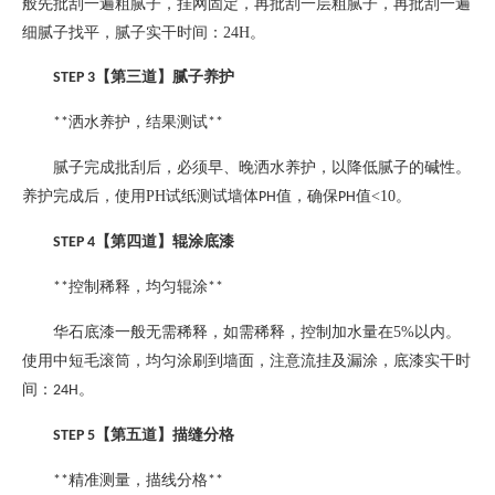
般先批刮一遍粗腻子，挂网固定，再批刮一层粗腻子，再批刮一遍
细腻子找平，腻子实干时间：
24H
。
【第三道】腻子养护
STEP 3
洒水养护，结果测试
**
**
腻子完成批刮后，必须早、晚洒水养护，以降低腻子的碱性。
养护完成后，使用
PH
试纸测试墙体
值，确保
值
<10
。
PH
PH
【第四道】辊涂底漆
STEP 4
控制稀释，均匀辊涂
**
**
华石底漆一般无需稀释，如需稀释，控制加水量在
5%
以内。
使用中短毛滚筒，均匀涂刷到墙面，注意流挂及漏涂，底漆实干时
间：
。
24H
【第五道】描缝分格
STEP 5
精准测量，描线分格
**
**