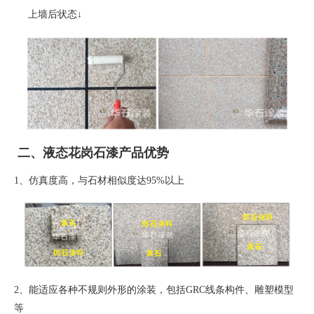
上墙后状态
↓
二、液态花岗石漆产品优势
1、
仿真度高，与石材相似度达
95%
以上
2、
能适应各种不规则外形的涂装，包括
GRC
线条构件、雕塑模型
等