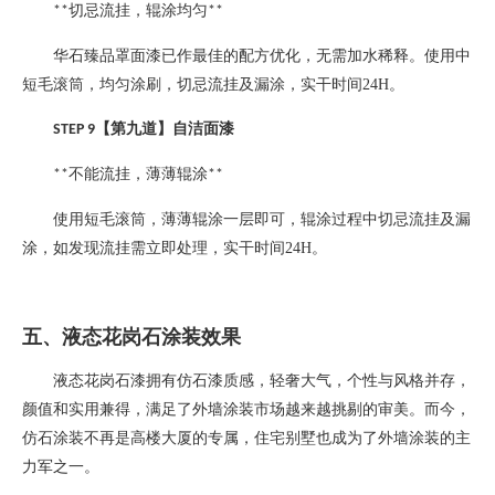
切忌流挂，辊涂均匀
**
**
华石臻品罩面漆已作最佳的配方优化，无需加水稀释。使用中
短毛滚筒，均匀涂刷，切忌流挂及漏涂，实干时间
24H
。
【第九道】自洁面漆
STEP 9
不能流挂，薄薄辊涂
**
**
使用短毛滚筒，薄薄辊涂一层即可，辊涂过程中切忌流挂及漏
涂，如发现流挂需立即处理，实干时间
24H
。
五、液态花岗石涂装效果
液态花岗石漆拥有仿石漆质感，轻奢大气，个性与风格并存，
颜值和实用兼得，满足了外墙涂装市场越来越挑剔的审美。而今，
仿石涂装不再是高楼大厦的专属，住宅别墅也成为了外墙涂装的主
力军之一。