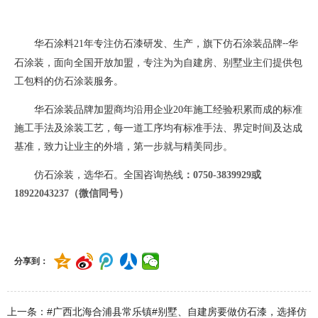
华石涂料
21
年专注仿石漆研发、生产，旗下仿石涂装品牌
华
--
石涂装，面向全国开放加盟，专注为为自建房、别墅业主们提供包
工包料的仿石涂装服务。
华石涂装品牌加盟商均沿用企业
20
年施工经验积累而成的标准
施工手法及涂装工艺，每一道工序均有标准手法、界定时间及达成
基准，致力让业主的外墙，第一步就与精美同步。
仿石涂装，选华石。全国咨询热线
：
0750-3839929或
18922043237（微信同号）
分享到：
上一条：#广西北海合浦县常乐镇#别墅、自建房要做仿石漆，选择仿