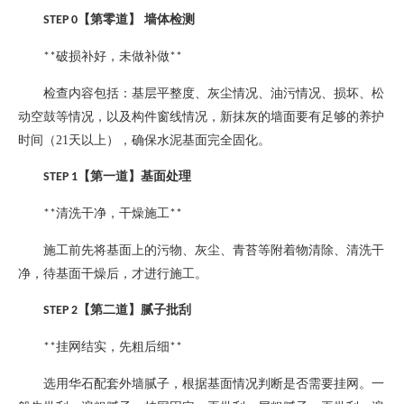
【第零道】
墙体检测
STEP 0
破损补好，未做补做
**
**
检查内容包括：基层平整度、灰尘情况、油污情况、损坏、松
动空鼓等情况，以及构件窗线情况，新抹灰的墙面要有足够的养护
时间（
21
天以上），确保水泥基面完全固化。
【第一道】基面处理
STEP 1
清洗干净，干燥施工
**
**
施工前先将基面上的污物、灰尘、青苔等附着物清除、清洗干
净，待基面干燥后，才进行施工。
【第二道】腻子批刮
STEP 2
挂网结实，先粗后细
**
**
选用华石配套外墙腻子，根据基面情况判断是否需要挂网。一