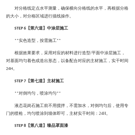
对分格线定点水平测量，确保横向分格线的水平，再根据分格
的大小，对分格区域进行描线操作。
【第六道】中涂层施工
STEP 6
实色造型，按需施工
**
**
根据效果要求，采用对应的材料进行造型
/
平面中涂层施工，
对基面均匀着色或造出形态，以备配合对应的主材施工，实干时间
。
24H
【第七道】主材施工
STEP 7
对倒均匀，喷涂均匀
**
**
液态花岗石施工前不用搅拌，不需加水，对倒均匀后，使用专
门的喷枪，均匀喷涂到墙体即可，主材实干时间：
24H
。
【第八道】臻品罩面漆
STEP 8