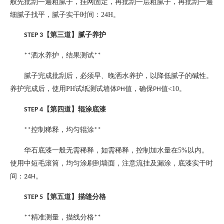
般先批刮一遍粗腻子，挂网固定，再批刮一层粗腻子，再批刮一遍
细腻子找平，腻子实干时间：
24H
。
【第三道】腻子养护
STEP 3
洒水养护，结果测试
**
**
腻子完成批刮后，必须早、晚洒水养护，以降低腻子的碱性。
养护完成后，使用
PH
试纸测试墙体
值，确保
值
<10
。
PH
PH
【第四道】辊涂底漆
STEP 4
控制稀释，均匀辊涂
**
**
华石底漆一般无需稀释，如需稀释，控制加水量在
5%
以内。
使用中短毛滚筒，均匀涂刷到墙面，注意流挂及漏涂，底漆实干时
间：
。
24H
【第五道】描缝分格
STEP 5
精准测量，描线分格
**
**