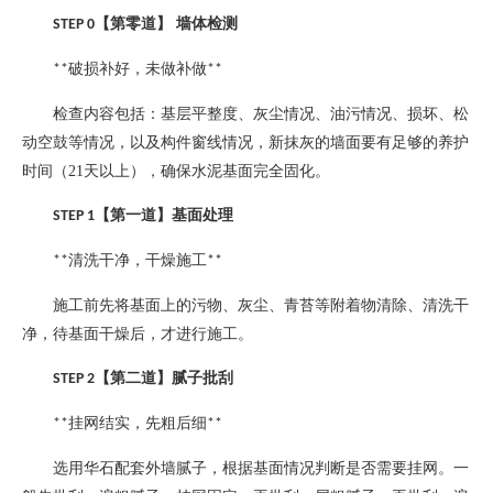
【第零道】
墙体检测
STEP 0
破损补好，未做补做
**
**
检查内容包括：基层平整度、灰尘情况、油污情况、损坏、松
动空鼓等情况，以及构件窗线情况，新抹灰的墙面要有足够的养护
时间（
21
天以上），确保水泥基面完全固化。
【第一道】基面处理
STEP 1
清洗干净，干燥施工
**
**
施工前先将基面上的污物、灰尘、青苔等附着物清除、清洗干
净，待基面干燥后，才进行施工。
【第二道】腻子批刮
STEP 2
挂网结实，先粗后细
**
**
选用华石配套外墙腻子，根据基面情况判断是否需要挂网。一