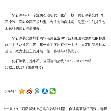
华石涂料
21
年专注仿石漆研发、生产，旗下仿石涂装品牌
华
--
石涂装，面向全国开放加盟，专注为为自建房、别墅业主们提供包
工包料的仿石涂装服务。
华石涂装品牌加盟商均沿用企业
20
年施工经验积累而成的标准
施工手法及涂装工艺，每一道工序均有标准手法、界定时间及达成
基准，致力让业主的外墙，第一步就与精美同步。
仿石涂装，选华石。全国咨询热线
：
0750-3839929或
18922043237（微信同号）
分享到：
上一条：#广西防城港上思县在妙镇#别墅、自建房要做仿石漆，选择