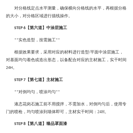
对分格线定点水平测量，确保横向分格线的水平，再根据分格
的大小，对分格区域进行描线操作。
【第六道】中涂层施工
STEP 6
实色造型，按需施工
**
**
根据效果要求，采用对应的材料进行造型
/
平面中涂层施工，
对基面均匀着色或造出形态，以备配合对应的主材施工，实干时间
。
24H
【第七道】主材施工
STEP 7
对倒均匀，喷涂均匀
**
**
液态花岗石施工前不用搅拌，不需加水，对倒均匀后，使用专
门的喷枪，均匀喷涂到墙体即可，主材实干时间：
24H
。
【第八道】臻品罩面漆
STEP 8