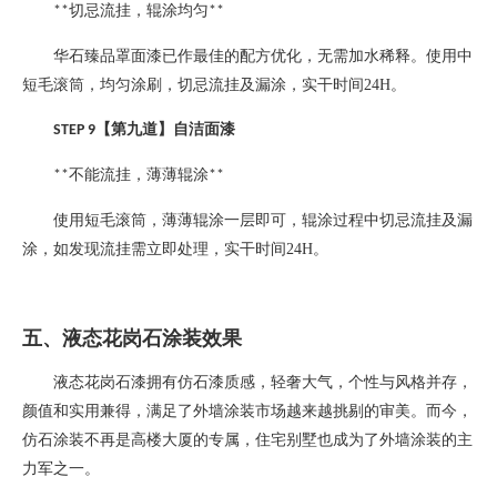
切忌流挂，辊涂均匀
**
**
华石臻品罩面漆已作最佳的配方优化，无需加水稀释。使用中
短毛滚筒，均匀涂刷，切忌流挂及漏涂，实干时间
24H
。
【第九道】自洁面漆
STEP 9
不能流挂，薄薄辊涂
**
**
使用短毛滚筒，薄薄辊涂一层即可，辊涂过程中切忌流挂及漏
涂，如发现流挂需立即处理，实干时间
24H
。
五、液态花岗石涂装效果
液态花岗石漆拥有仿石漆质感，轻奢大气，个性与风格并存，
颜值和实用兼得，满足了外墙涂装市场越来越挑剔的审美。而今，
仿石涂装不再是高楼大厦的专属，住宅别墅也成为了外墙涂装的主
力军之一。