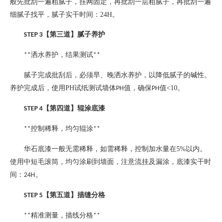
般先批刮一遍粗腻子，挂网固定，再批刮一层粗腻子，再批刮一遍
细腻子找平，腻子实干时间：
24H
。
【第三道】腻子养护
STEP 3
洒水养护，结果测试
**
**
腻子完成批刮后，必须早、晚洒水养护，以降低腻子的碱性。
养护完成后，使用
PH
试纸测试墙体
值，确保
值
<10
。
PH
PH
【第四道】辊涂底漆
STEP 4
控制稀释，均匀辊涂
**
**
华石底漆一般无需稀释，如需稀释，控制加水量在
5%
以内。
使用中短毛滚筒，均匀涂刷到墙面，注意流挂及漏涂，底漆实干时
间：
。
24H
【第五道】描缝分格
STEP 5
精准测量，描线分格
**
**