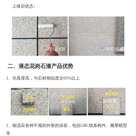
上墙后状态
↓
二、液态花岗石漆产品优势
1、
仿真度高，与石材相似度达
95%
以上
2、
能适应各种不规则外形的涂装，包括
GRC
线条构件、雕塑模型
等