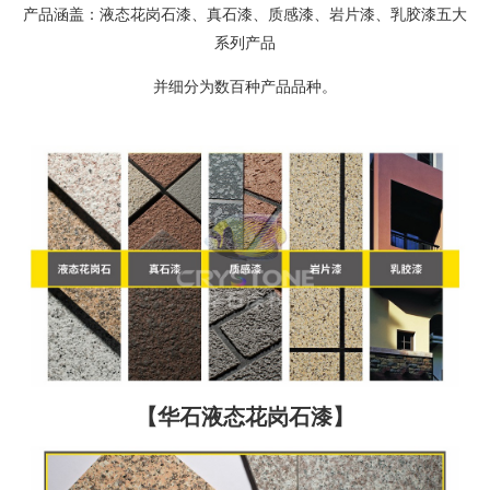
产品涵盖：液态花岗石漆、真石漆、质感漆、岩片漆、乳胶漆五大
系列产品
并细分为数百种产品品种。
【华石液态花岗石漆】