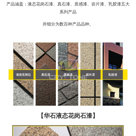
产品涵盖：液态花岗石漆、真石漆、质感漆、岩片漆、乳胶漆五大
系列产品
并细分为数百种产品品种。
【华石液态花岗石漆】