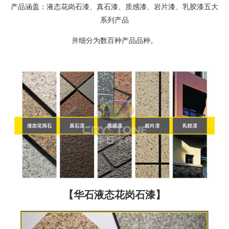
产品涵盖：液态花岗石漆、真石漆、质感漆、岩片漆、乳胶漆五大
系列产品
并细分为数百种产品品种。
【华石液态花岗石漆】