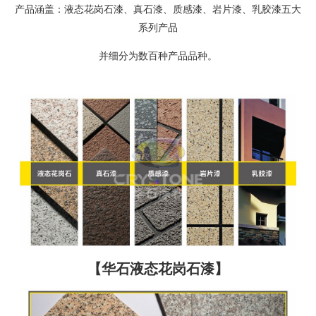
产品涵盖：液态花岗石漆、真石漆、质感漆、岩片漆、乳胶漆五大
系列产品
并细分为数百种产品品种。
【华石液态花岗石漆】