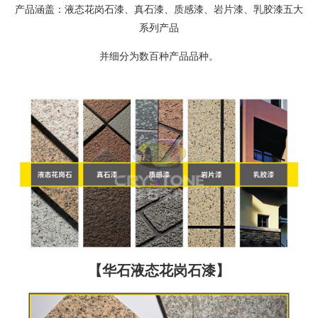
产品涵盖：液态花岗石漆、真石漆、质感漆、岩片漆、乳胶漆五大
系列产品
并细分为数百种产品品种。
【华石液态花岗石漆】