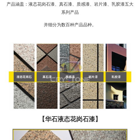
产品涵盖：液态花岗石漆、真石漆、质感漆、岩片漆、乳胶漆五大
系列产品
并细分为数百种产品品种。
【华石液态花岗石漆】