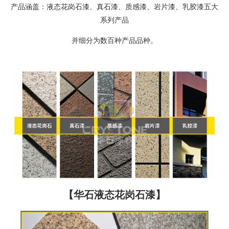
产品涵盖：液态花岗石漆、真石漆、质感漆、岩片漆、乳胶漆五大
系列产品
并细分为数百种产品品种。
【华石液态花岗石漆】