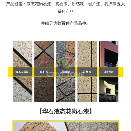
产品涵盖：液态花岗石漆、真石漆、质感漆、岩片漆、乳胶漆五大
系列产品
并细分为数百种产品品种。
【华石液态花岗石漆】