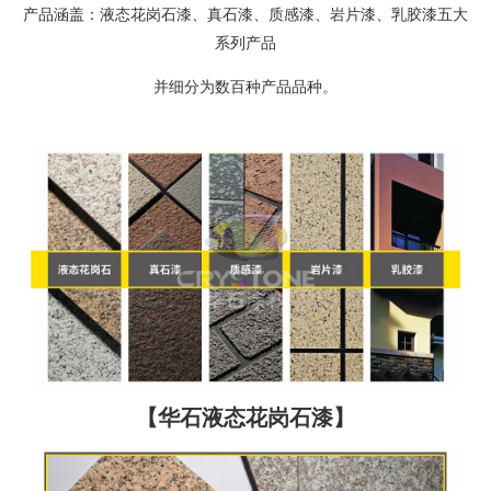
产品涵盖：液态花岗石漆、真石漆、质感漆、岩片漆、乳胶漆五大
系列产品
并细分为数百种产品品种。
【华石液态花岗石漆】