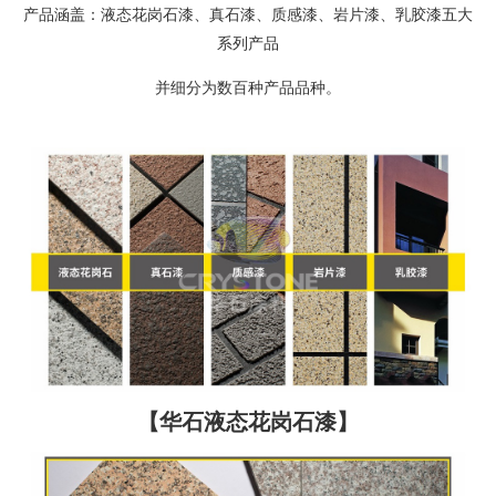
产品涵盖：液态花岗石漆、真石漆、质感漆、岩片漆、乳胶漆五大
系列产品
并细分为数百种产品品种。
【华石液态花岗石漆】