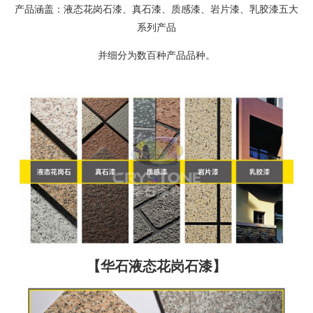
产品涵盖：液态花岗石漆、真石漆、质感漆、岩片漆、乳胶漆五大
系列产品
并细分为数百种产品品种。
【华石液态花岗石漆】