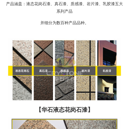
产品涵盖：液态花岗石漆、真石漆、质感漆、岩片漆、乳胶漆五大
系列产品
并细分为数百种产品品种。
【华石液态花岗石漆】