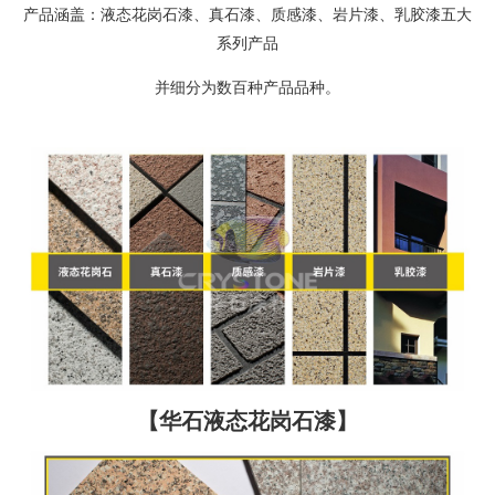
产品涵盖：液态花岗石漆、真石漆、质感漆、岩片漆、乳胶漆五大
系列产品
并细分为数百种产品品种。
【华石液态花岗石漆】