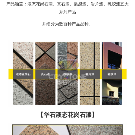
产品涵盖：液态花岗石漆、真石漆、质感漆、岩片漆、乳胶漆五大
系列产品
并细分为数百种产品品种。
【华石液态花岗石漆】