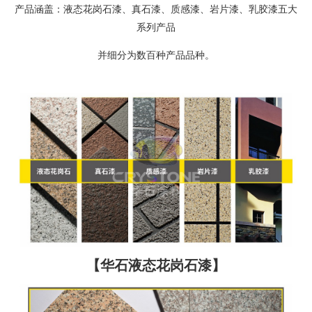
产品涵盖：液态花岗石漆、真石漆、质感漆、岩片漆、乳胶漆五大
系列产品
并细分为数百种产品品种。
【华石液态花岗石漆】