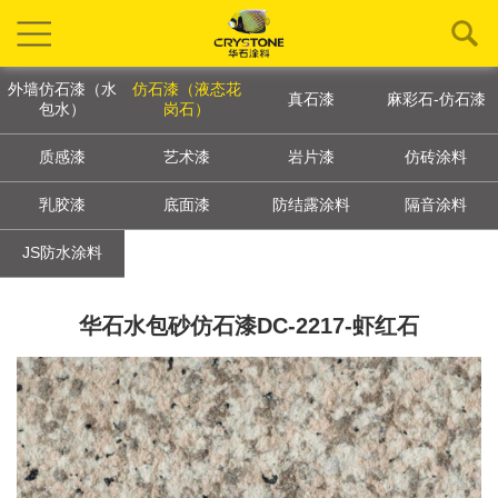
外墙仿石漆（水
仿石漆（液态花
真石漆
麻彩石-仿石漆
包水）
岗石）
质感漆
艺术漆
岩片漆
仿砖涂料
乳胶漆
底面漆
防结露涂料
隔音涂料
JS防水涂料
华石水包砂仿石漆DC-2217-虾红石