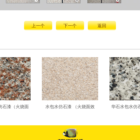
上一个
下一个
返回
仿石漆（火烧面
水包水仿石漆 （火烧面效
华石水包水仿
2204-马兰红
果）ZG-020
果）DC-22