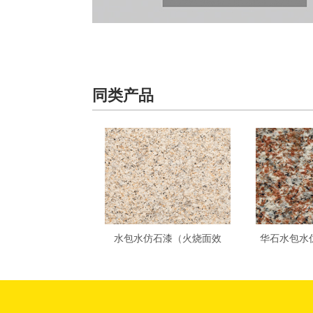
同类产品
水包水仿石漆（火烧面效
华石水包水
果）ZG-024
效果）DC-