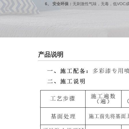
6、
：
VOC
安全环保
无刺激性气味，无毒，低
产品说明