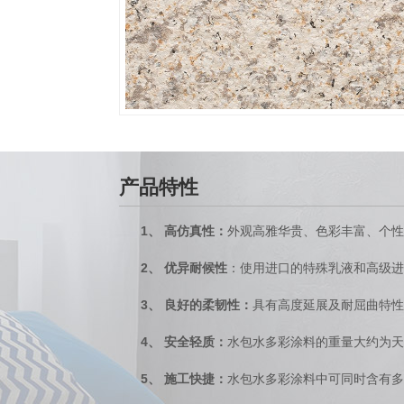
产品特性
1、
：
高仿真性
外观高雅华贵、色彩丰富、个性
2、
优异耐候性
：使用进口的特殊乳液和高级进
3、
良好的柔韧性：
具有高度延展及耐屈曲特性
4、
：
安全轻质
水包水多彩涂料的重量大约为天
5、
：
施工快捷
水包水多彩涂料中可同时含有多