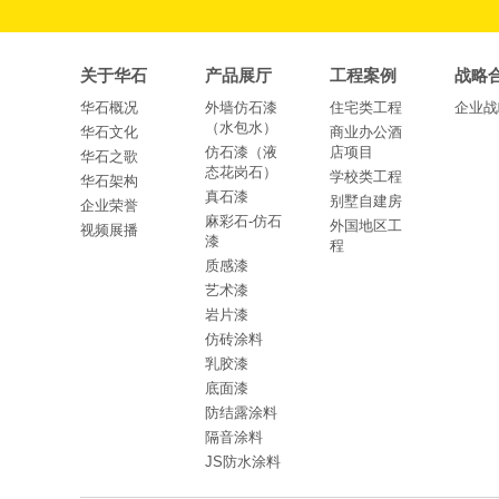
关于华石
产品展厅
工程案例
战略
华石概况
外墙仿石漆
住宅类工程
企业战
（水包水）
华石文化
商业办公酒
仿石漆（液
店项目
华石之歌
态花岗石）
学校类工程
华石架构
真石漆
别墅自建房
企业荣誉
麻彩石-仿石
外国地区工
视频展播
漆
程
质感漆
艺术漆
岩片漆
仿砖涂料
乳胶漆
底面漆
防结露涂料
隔音涂料
JS防水涂料