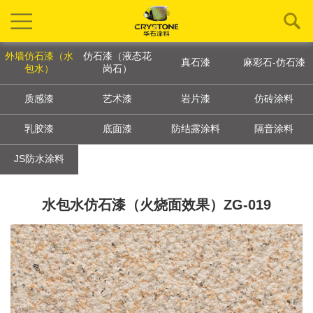
外墙仿石漆（水
仿石漆（液态花
真石漆
麻彩石-仿石漆
包水）
岗石）
质感漆
艺术漆
岩片漆
仿砖涂料
乳胶漆
底面漆
防结露涂料
隔音涂料
JS防水涂料
水包水仿石漆（火烧面效果）ZG-019