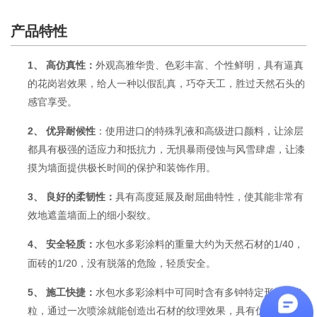
产品特性
1、
：
高仿真性
外观高雅华贵、色彩丰富、个性鲜明，具有逼真
的花岗岩效果，给人一种以假乱真，巧夺天工，胜过天然石头的
感官享受。
2、
优异耐候性
：使用进口的特殊乳液和高级进口颜料，让涂层
都具有极强的适应力和抵抗力，无惧暴雨侵蚀与风雪肆虐，让漆
摸为墙面提供极长时间的保护和装饰作用。
3、
良好的柔韧性：
具有高度延展及耐屈曲特性，使其能非常有
效地遮盖墙面上的细小裂纹。
4、
：
1/40
安全轻质
水包水多彩涂料的重量大约为天然石材的
，
1/20
面砖的
，没有脱落的危险，轻质安全。
5、
：
施工快捷
水包水多彩涂料中可同时含有多钟特定形状的色
粒，通过一次喷涂就能创造出石材的纹理效果，具有优良的操作