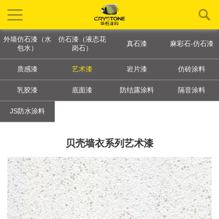
外墙仿石漆（水
仿石漆（液态花
真石漆
麻彩石-仿石漆
包水）
岗石）
质感漆
艺术漆
岩片漆
仿砖涂料
乳胶漆
底面漆
防结露涂料
隔音涂料
JS防水涂料
贝壳墙衣系列艺术漆