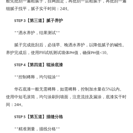
般先批刮一遍粗腻子，挂网固定，再批刮一层粗腻子，再批刮一遍
细腻子找平，腻子实干时间：
24H
。
【第三道】腻子养护
STEP 3
洒水养护，结果测试
**
**
腻子完成批刮后，必须早、晚洒水养护，以降低腻子的碱性。
养护完成后，使用
PH
试纸测试墙体
值，确保
值
<10
。
PH
PH
【第四道】辊涂底漆
STEP 4
控制稀释，均匀辊涂
**
**
华石底漆一般无需稀释，如需稀释，控制加水量在
5%
以内。
使用中短毛滚筒，均匀涂刷到墙面，注意流挂及漏涂，底漆实干时
间：
。
24H
【第五道】描缝分格
STEP 5
精准测量，描线分格
**
**