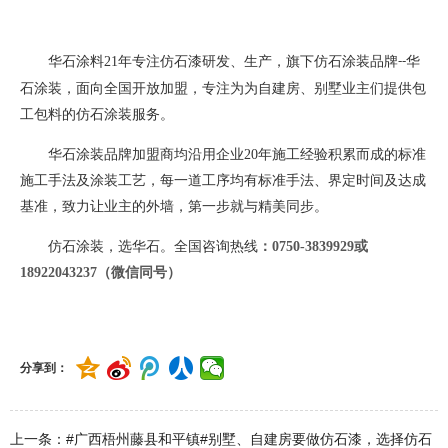
华石涂料
21
年专注仿石漆研发、生产，旗下仿石涂装品牌
华
--
石涂装，面向全国开放加盟，专注为为自建房、别墅业主们提供包
工包料的仿石涂装服务。
华石涂装品牌加盟商均沿用企业
20
年施工经验积累而成的标准
施工手法及涂装工艺，每一道工序均有标准手法、界定时间及达成
基准，致力让业主的外墙，第一步就与精美同步。
仿石涂装，选华石。全国咨询热线
：
0750-3839929或
18922043237（微信同号）
分享到：
上一条：#广西梧州藤县和平镇#别墅、自建房要做仿石漆，选择仿石