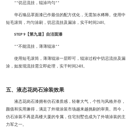
切忌流挂，辊涂均匀
**
**
华石臻品罩面漆已作最佳的配方优化，无需加水稀释。使用中
短毛滚筒，均匀涂刷，切忌流挂及漏涂，实干时间
24H
。
【第九道】自洁面漆
STEP 9
不能流挂，薄薄辊涂
**
**
使用短毛滚筒，薄薄辊涂一层即可，辊涂过程中切忌流挂及漏
涂，如发现流挂需立即处理，实干时间
24H
。
五、液态花岗石涂装效果
液态花岗石漆拥有仿石漆质感，轻奢大气，个性与风格并存，
颜值和实用兼得，满足了外墙涂装市场越来越挑剔的审美。而今，
仿石涂装不再是高楼大厦的专属，住宅别墅也成为了外墙涂装的主
力军之一。