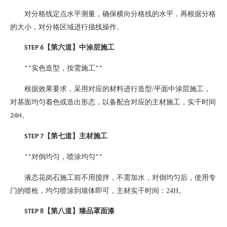
对分格线定点水平测量，确保横向分格线的水平，再根据分格
的大小，对分格区域进行描线操作。
【第六道】中涂层施工
STEP 6
实色造型，按需施工
**
**
根据效果要求，采用对应的材料进行造型
/
平面中涂层施工，
对基面均匀着色或造出形态，以备配合对应的主材施工，实干时间
。
24H
【第七道】主材施工
STEP 7
对倒均匀，喷涂均匀
**
**
液态花岗石施工前不用搅拌，不需加水，对倒均匀后，使用专
门的喷枪，均匀喷涂到墙体即可，主材实干时间：
24H
。
【第八道】臻品罩面漆
STEP 8