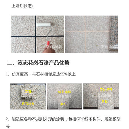
上墙后状态
↓
二、液态花岗石漆产品优势
1、
仿真度高，与石材相似度达
95%
以上
2、
能适应各种不规则外形的涂装，包括
GRC
线条构件、雕塑模型
等