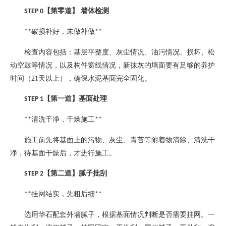
【第零道】
墙体检测
STEP 0
破损补好，未做补做
**
**
检查内容包括：基层平整度、灰尘情况、油污情况、损坏、松
动空鼓等情况，以及构件窗线情况，新抹灰的墙面要有足够的养护
时间（
21
天以上），确保水泥基面完全固化。
【第一道】基面处理
STEP 1
清洗干净，干燥施工
**
**
施工前先将基面上的污物、灰尘、青苔等附着物清除、清洗干
净，待基面干燥后，才进行施工。
【第二道】腻子批刮
STEP 2
挂网结实，先粗后细
**
**
选用华石配套外墙腻子，根据基面情况判断是否需要挂网。一