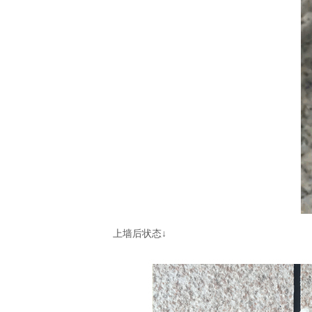
上墙后状态
↓