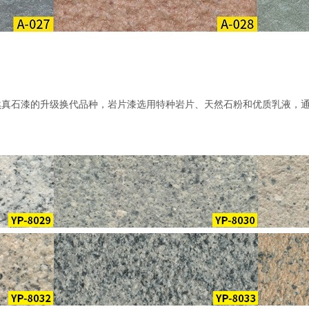
然真石漆
的升级换代品种
，
岩片漆选用特种岩片、天然石粉和优质乳液，