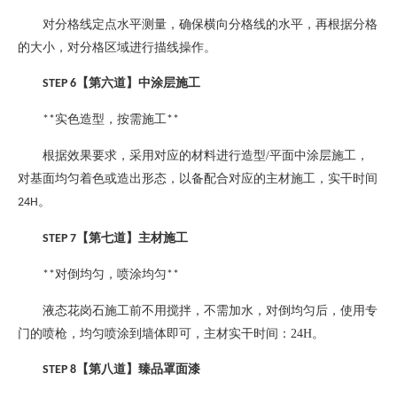
对分格线定点水平测量，确保横向分格线的水平，再根据分格
的大小，对分格区域进行描线操作。
【第六道】中涂层施工
STEP 6
实色造型，按需施工
**
**
根据效果要求，采用对应的材料进行造型
/
平面中涂层施工，
对基面均匀着色或造出形态，以备配合对应的主材施工，实干时间
。
24H
【第七道】主材施工
STEP 7
对倒均匀，喷涂均匀
**
**
液态花岗石施工前不用搅拌，不需加水，对倒均匀后，使用专
门的喷枪，均匀喷涂到墙体即可，主材实干时间：
24H
。
【第八道】臻品罩面漆
STEP 8