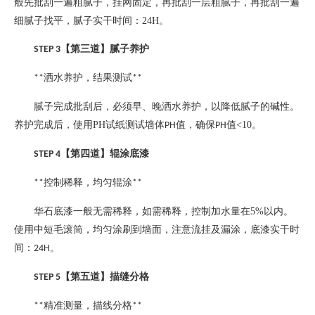
般先批刮一遍粗腻子，挂网固定，再批刮一层粗腻子，再批刮一遍
细腻子找平，腻子实干时间：
24H
。
【第三道】腻子养护
STEP 3
洒水养护，结果测试
**
**
腻子完成批刮后，必须早、晚洒水养护，以降低腻子的碱性。
养护完成后，使用
PH
试纸测试墙体
值，确保
值
<10
。
PH
PH
【第四道】辊涂底漆
STEP 4
控制稀释，均匀辊涂
**
**
华石底漆一般无需稀释，如需稀释，控制加水量在
5%
以内。
使用中短毛滚筒，均匀涂刷到墙面，注意流挂及漏涂，底漆实干时
间：
。
24H
【第五道】描缝分格
STEP 5
精准测量，描线分格
**
**