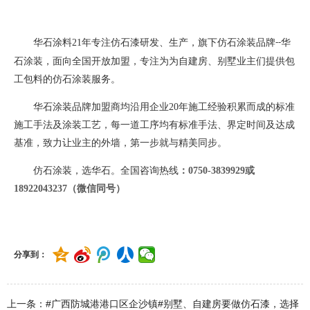
华石涂料
21
年专注仿石漆研发、生产，旗下仿石涂装品牌
华
--
石涂装，面向全国开放加盟，专注为为自建房、别墅业主们提供包
工包料的仿石涂装服务。
华石涂装品牌加盟商均沿用企业
20
年施工经验积累而成的标准
施工手法及涂装工艺，每一道工序均有标准手法、界定时间及达成
基准，致力让业主的外墙，第一步就与精美同步。
仿石涂装，选华石。全国咨询热线
：
0750-3839929或
18922043237（微信同号）
分享到：
上一条：#广西防城港港口区企沙镇#别墅、自建房要做仿石漆，选择