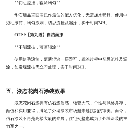
切忌流挂，辊涂均匀
**
**
华石臻品罩面漆已作最佳的配方优化，无需加水稀释。使用中
短毛滚筒，均匀涂刷，切忌流挂及漏涂，实干时间
24H
。
【第九道】自洁面漆
STEP 9
不能流挂，薄薄辊涂
**
**
使用短毛滚筒，薄薄辊涂一层即可，辊涂过程中切忌流挂及漏
涂，如发现流挂需立即处理，实干时间
24H
。
五、液态花岗石涂装效果
液态花岗石漆拥有仿石漆质感，轻奢大气，个性与风格并存，
颜值和实用兼得，满足了外墙涂装市场越来越挑剔的审美。而今，
仿石涂装不再是高楼大厦的专属，住宅别墅也成为了外墙涂装的主
力军之一。