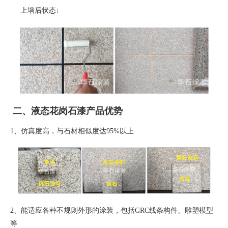
上墙后状态
↓
二、液态花岗石漆产品优势
1、
仿真度高，与石材相似度达
95%
以上
2、
能适应各种不规则外形的涂装，包括
GRC
线条构件、雕塑模型
等