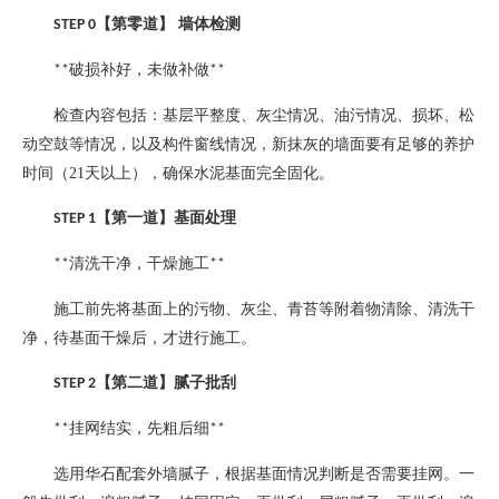
【第零道】
墙体检测
STEP 0
破损补好，未做补做
**
**
检查内容包括：基层平整度、灰尘情况、油污情况、损坏、松
动空鼓等情况，以及构件窗线情况，新抹灰的墙面要有足够的养护
时间（
21
天以上），确保水泥基面完全固化。
【第一道】基面处理
STEP 1
清洗干净，干燥施工
**
**
施工前先将基面上的污物、灰尘、青苔等附着物清除、清洗干
净，待基面干燥后，才进行施工。
【第二道】腻子批刮
STEP 2
挂网结实，先粗后细
**
**
选用华石配套外墙腻子，根据基面情况判断是否需要挂网。一